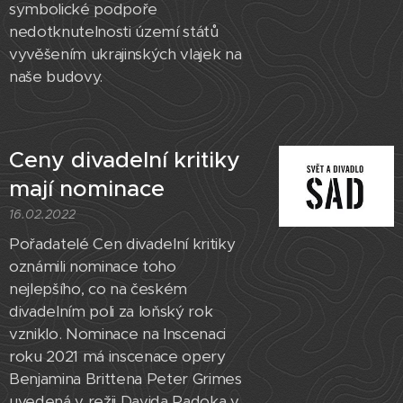
symbolické podpoře
nedotknutelnosti území států
vyvěšením ukrajinských vlajek na
naše budovy.
Ceny divadelní kritiky
mají nominace
16.02.2022
Pořadatelé Cen divadelní kritiky
oznámili nominace toho
nejlepšího, co na českém
divadelním poli za loňský rok
vzniklo. Nominace na Inscenaci
roku 2021 má inscenace opery
Benjamina Brittena Peter Grimes
uvedená v režii Davida Radoka v