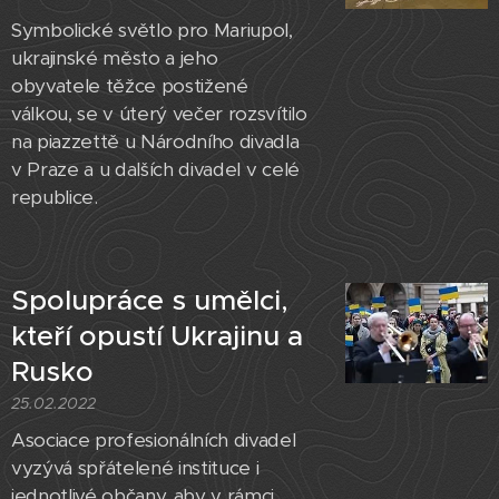
Symbolické světlo pro Mariupol,
ukrajinské město a jeho
obyvatele těžce postižené
válkou, se v úterý večer rozsvítilo
na piazzettě u Národního divadla
v Praze a u dalších divadel v celé
republice.
Spolupráce s umělci,
kteří opustí Ukrajinu a
Rusko
25.02.2022
Asociace profesionálních divadel
vyzývá spřátelené instituce i
jednotlivé občany, aby v rámci