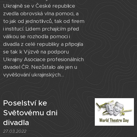
Ukrajině se v České republice
zvedla obrovská vlna pomoci, a
to jak od jednotlivců, tak od firem
i institucí. Lidem prchajícím před
válkou se rozhodla pomoci i
divadla z celé republiky a připojila
se tak k Výzvě na podporu
Ukrajiny Asociace profesionálních
divadel ČR. Nezůstalo ale jen u
vyvěšování ukrajinských...
Poselství ke
Světovému dni
divadla​
27.03.2022