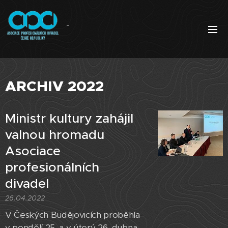
ARCHIV 2022
Ministr kultury zahájil
valnou hromadu
Asociace
profesionálních
divadel
26.04.2022
V Českých Budějovicích proběhla
v pondělí 25. a v úterý 26. dubna