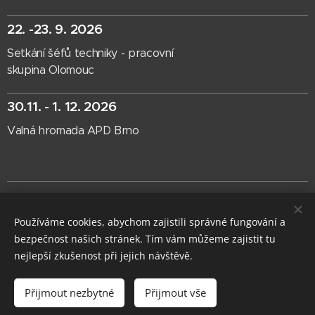
22. -23. 9. 2026
Setkání šéfů techniky - pracovní
skupina Olomouc
30.11. - 1. 12. 2026
Valná hromada APD Brno
ČLENSKÁ SEKCE
Používáme cookies, abychom zajistili správné fungování a
Asociace profesionálních divadel České republiky
bezpečnost našich stránek. Tím vám můžeme zajistit tu
IČO 22682830
datová schránka i5e23dp
Cookies
nejlepší zkušenost při jejich návštěvě.
Jazyky
Přijmout nezbytné
Přijmout vše
Čeština
English