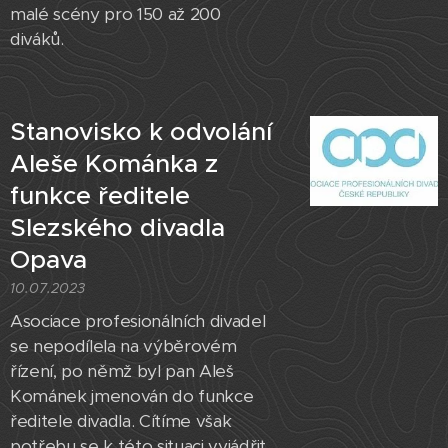
malé scény pro 150 až 200
diváků.
Stanovisko k odvolání
Aleše Kománka z
funkce ředitele
Slezského divadla
Opava
10.07.2023
Asociace profesionálních divadel
se nepodílela na výběrovém
řízení, po němž byl pan Aleš
Kománek jmenován do funkce
ředitele divadla. Cítíme však
potřebu se k této situaci vyjádřit,