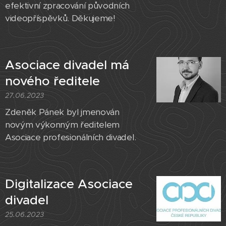
efektivní zpracování původních
videopříspěvků. Děkujeme!
Asociace divadel má
nového ředitele
27.06.2023
​Zdeněk Pánek byl jmenován
novým výkonným ředitelem
Asociace profesionálních divadel.
Digitalizace Asociace
divadel
25.06.2023