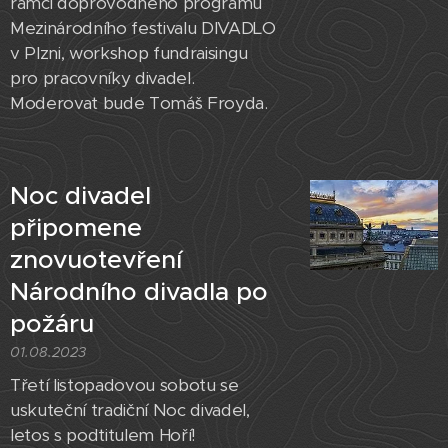
rámci doprovodného programu
Mezinárodního festivalu DIVADLO
v Plzni, workshop fundraisingu
pro pracovníky divadel.
Moderovat bude Tomáš Froyda.
Noc divadel
připomene
znovuotevření
Národního divadla po
požáru
01.08.2023
Třetí listopadovou sobotu se
uskuteční tradiční Noc divadel,
letos s podtitulem Hoří!