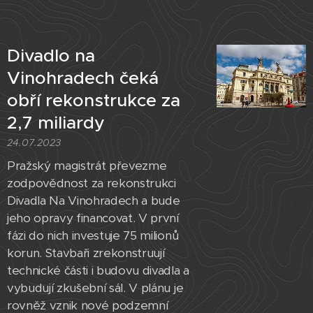
Divadlo na
Vinohradech čeká
obří rekonstrukce za
2,7 miliardy
24.07.2023
Pražský magistrát převezme
zodpovědnost za rekonstrukci
Divadla Na Vinohradech a bude
jeho opravy financovat. V první
fázi do nich investuje 75 milionů
korun. Stavbaři zrekonstruují
technické části i budovu divadla a
vybudují zkušební sál. V plánu je
rovněž vznik nové podzemní