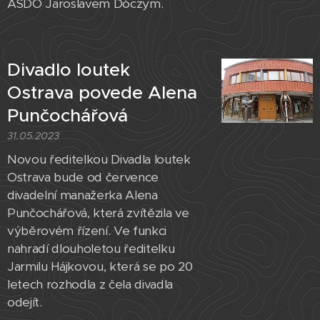
ASDO Jaroslavem Dóczym.
Divadlo loutek
Ostrava povede Alena
Punčochářová
31.05.2023
Novou ředitelkou Divadla loutek
Ostrava bude od července
divadelní manažerka Alena
Punčochářová, která zvítězila ve
výběrovém řízení. Ve funkci
nahradí dlouholetou ředitelku
Jarmilu Hájkovou, která se po 20
letech rozhodla z čela divadla
odejít.