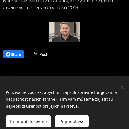
Nahradí tak Miroslava Oščatku, který příspěvkovou
organizaci města vedl od roku 2018.
Share
ČLENSKÁ SEKCE
Používáme cookies, abychom zajistili správné fungování a
Asociace profesionálních divadel České republiky
bezpečnost našich stránek. Tím vám můžeme zajistit tu
IČO 22682830
datová schránka i5e23dp
Cookies
nejlepší zkušenost při jejich návštěvě.
Jazyky
Přijmout nezbytné
Přijmout vše
Čeština
English