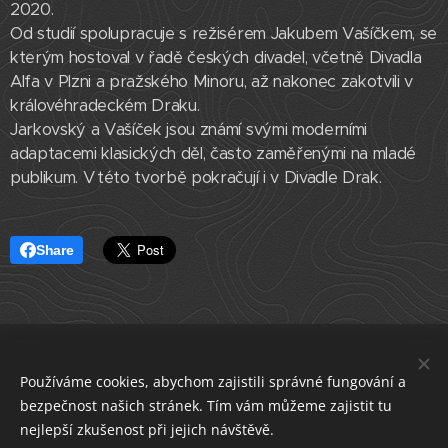
2020.
Od studií spolupracuje s režisérem Jakubem Vašíčkem, se
kterým hostoval v řadě českých divadel, včetně Divadla
Alfa v Plzni a pražského Minoru, až nakonec zakotvili v
královéhradeckém Draku.
Jarkovský a Vašíček jsou známí svými moderními
adaptacemi klasických děl, často zaměřenými na mladé
publikum. V této tvorbě pokračují i v Divadle Drak.
Share
ČLENSKÁ SEKCE
Používáme cookies, abychom zajistili správné fungování a
Asociace profesionálních divadel České republiky
bezpečnost našich stránek. Tím vám můžeme zajistit tu
IČO 22682830
datová schránka i5e23dp
Cookies
nejlepší zkušenost při jejich návštěvě.