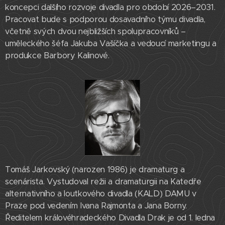
koncepci dalšího rozvoje divadla pro období 2026–2031.
Pracovat bude s podporou dosavadního týmu divadla,
včetně svých dvou nejbližších spolupracovníků –
uměleckého šéfa Jakuba Vašíčka a vedoucí marketingu a
produkce Barbory Kalinové.
Tomáš Jarkovský (narozen 1986) je dramaturg a
scenárista. Vystudoval režii a dramaturgii na Katedře
alternativního a loutkového divadla (KALD) DAMU v
Praze pod vedením Ivana Rajmonta a Jana Borny.
Ředitelem královéhradeckého Divadla Drak je od 1. ledna