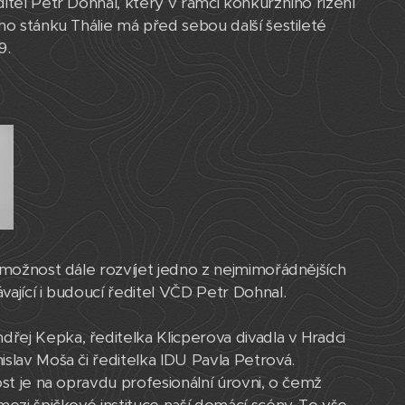
itel Petr Dohnal, který v rámci konkurzního řízení
ho stánku Thálie má před sebou další šestileté
9.
t možnost dále rozvíjet jedno z nejmimořádnějších
ající i budoucí ředitel VČD Petr Dohnal.
řej Kepka, ředitelka Klicperova divadla v Hradci
islav Moša či ředitelka IDU Pavla Petrová.
ost je na opravdu profesionální úrovni, o čemž
mezi špičkové instituce naší domácí scény. To vše