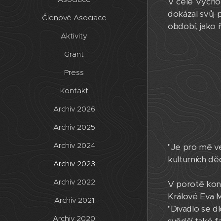
V čele Východ
dokázal svůj 
Členové Asociace
období, jako 
Aktivity
Grant
Press
Kontakt
Archiv 2026
Archiv 2025
Archiv 2024
"Je pro mě ve
kulturních dě
Archiv 2023
Archiv 2022
V porotě konk
Králové Eva M
Archiv 2021
"Divadlo se d
Archiv 2020
svědčí také f