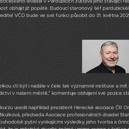
očeského divadla v Pardubicích zůstává jeho stávající řed
post obhájit již popáté. Budoucí staronový šéf pardubické
ředitel VČD bude ve své funkci působit do 31. května 202
lkou ctí být i nadále v čele tak významné instituce a mí
dictví v našem městě," komentuje obhájení své pozice stáv
urzu usedli například prezident Herecké asociace ČR Ond
ikulková, předseda Asociace profesionálních divadel Stan
louhodobě pyšní vynikajícími výsledky, jeho tvorba a činn
akt, že je městské divadlo známé i mimo region a řadí se 