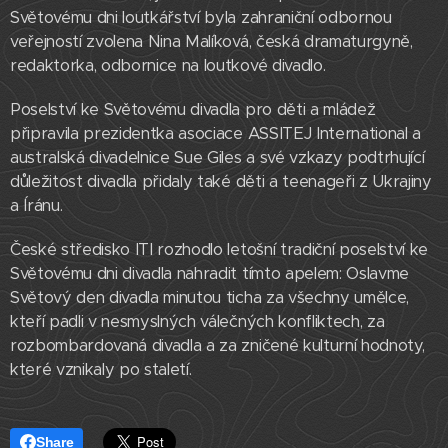
Světovému dni loutkářství byla zahraniční odbornou
veřejností zvolena Nina Malíková, česká dramaturgyně,
redaktorka, odbornice na loutkové divadlo.
Poselství ke Světovému divadla pro děti a mládež
připravila prezidentka asociace ASSITEJ International a
australská divadelnice Sue Giles a své vzkazy podtrhující
důležitost divadla přidaly také děti a teenageři z Ukrajiny
a Íránu.
České středisko ITI rozhodlo letošní tradiční poselství ke
Světovému dni divadla nahradit tímto apelem: Oslavme
Světový den divadla minutou ticha za všechny umělce,
kteří padli v nesmyslných válečných konfliktech, za
rozbombardovaná divadla a za zničené kulturní hodnoty,
které vznikaly po staletí.
Share