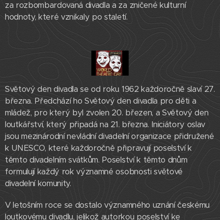
za rozbombardovaná divadla a za zničené kulturní
hodnoty, které vznikaly po staletí.
Světový den divadla se od roku 1962 každoročně slaví 27.
března. Předchází ho Světový den divadla pro děti a
mládež, pro který byl zvolen 20. březen, a Světový den
loutkářství, který připadá na 21. března. Iniciátory oslav
jsou mezinárodní nevládní divadelní organizace přidružené
k UNESCO, které každoročně připravují poselství k
těmto divadelním svátkům. Poselství k těmto dnům
formulují každý rok významné osobnosti světové
divadelní komunity.
V letošním roce se dostalo významného uznání českému
loutkovému divadlu, jelikož autorkou poselství ke