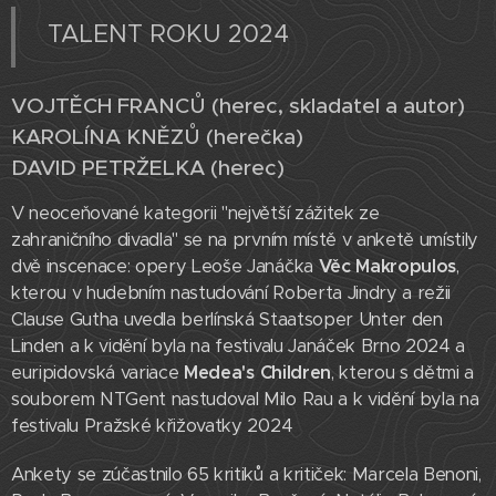
TALENT ROKU 2024
VOJTĚCH FRANCŮ (herec, skladatel a autor)
KAROLÍNA KNĚZŮ (herečka)
DAVID PETRŽELKA (herec)
V neoceňované kategorii "největší zážitek ze
zahraničního divadla" se na prvním místě v anketě umístily
dvě inscenace: opery Leoše Janáčka
Věc Makropulos
,
kterou v hudebním nastudování Roberta Jindry a režii
Clause Gutha uvedla berlínská Staatsoper Unter den
Linden a k vidění byla na festivalu Janáček Brno 2024 a
euripidovská variace
Medea's Children
, kterou s dětmi a
souborem NTGent nastudoval Milo Rau a k vidění byla na
festivalu Pražské křižovatky 2024
Ankety se zúčastnilo 65 kritiků a kritiček: Marcela Benoni,