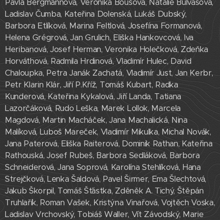
Pavla Bergmannová, Veronika Boušová, Natálie Bulvasová,
Ladislav Čumba, Kateřina Dolenská, Lukáš Dubský,
Barbora Etlíková, Marina Feltlová, Josefína Formanová,
Helena Grégrová, Jan Grulich, Eliška Hankovcová, Iva
Heribanová, Josef Herman, Veronika Holečková, Zdeňka
Horváthová, Radmila Hrdinová, Vladimír Hulec, David
Chaloupka, Petra Janák Zachatá, Vladimír Just, Jan Kerbr,
Petr Klarin Klár, Jiří P.Kříž, Tomáš Kubart, Radka
Kunderová, Kateřina Kykalová, Jiří Landa, Tatiana
Lazorčáková, Rudo Leška, Marek Lollok, Marcela
Magdová, Martin Macháček, Jana Machalická, Nina
Malíková, Luboš Mareček, Vladimír Mikulka, Michal Novák,
Jana Paterová, Eliška Raiterová, Dominik Rathan, Kateřina
Rathouská, Josef Rubeš, Barbora Sedláková, Barbora
Schneiderová, Jana Soprová, Karolína Stehlíková, Hana
Strejčková, Lenka Šaldová, Pavel Širmer, Ema Šlechtová,
Jakub Škorpil, Tomáš Šťástka, Zděněk A. Tichý, Štěpán
Truhlařík, Roman Vašek, Kristýna Vinařová, Vojtěch Voska,
Ladislav Vrchovský, Tobiáš Waller, Vít Závodský, Marie