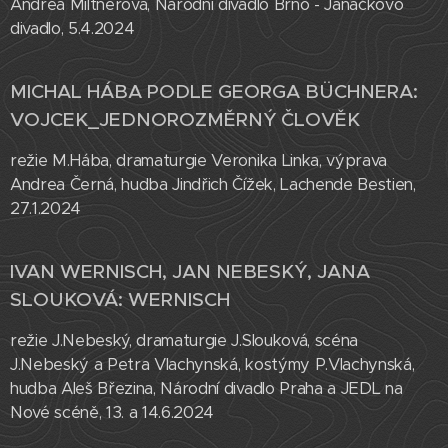
Andrea Miltnerová, Národní divadlo Brno - Janáčkovo
divadlo, 5.4.2024
MICHAL HÁBA PODLE GEORGA BÜCHNERA:
VOJCEK_JEDNOROZMĚRNÝ ČLOVĚK
režie M.Hába, dramaturgie Veronika Linka, výprava
Andrea Černá, hudba Jindřich Čížek, Lachende Bestien,
27.1.2024
IVAN WERNISCH, JAN NEBESKÝ, JANA
SLOUKOVÁ: WERNISCH
režie J.Nebeský, dramaturgie J.Slouková, scéna
J.Nebeský a Petra Vlachynská, kostýmy P.Vlachynská,
hudba Aleš Březina, Národní divadlo Praha a JEDL na
Nové scéně, 13. a 14.6.2024