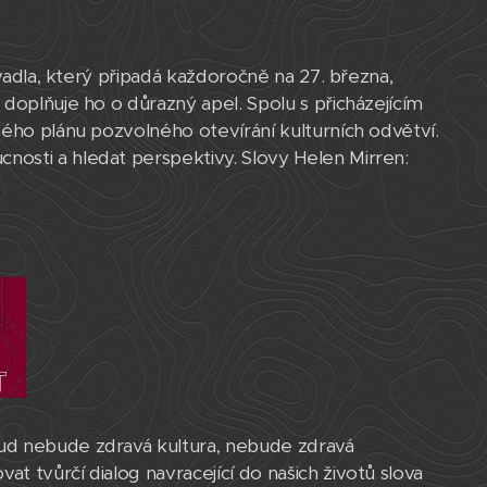
ivadla, který připadá každoročně na 27. března,
doplňuje ho o důrazný apel. Spolu s přicházejícím
ného plánu pozvolného otevírání kulturních odvětví.
osti a hledat perspektivy. Slovy Helen Mirren:
kud nebude zdravá kultura, nebude zdravá
 tvůrčí dialog navracející do našich životů slova