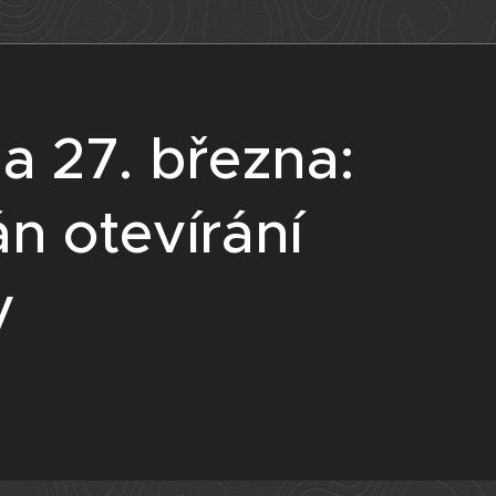
a 27. března:
án otevírání
y