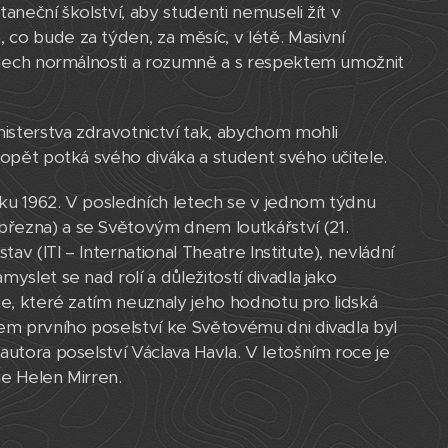
taneční školství, aby studenti nemuseli žít v
co bude za týden, za měsíc, v létě. Masivní
 nádech normálnosti a rozumně a s respektem umožnit
isterstva zdravotnictví tak, abychom mohli
 opět potká svého diváka a student svého učitele.
d roku 1962. V posledních letech se v jednom týdnu
řezna) a se Světovým dnem loutkářství (21.
av (ITI – International Theatre Institute), nevládní
slet se nad rolí a důležitostí divadla jako
ce, které zatím neuznaly jeho hodnotu pro lidská
orem prvního poselství ke Světovému dni divadla byl
autora poselství Václava Havla. V letošním roce je
ie Helen Mirren.