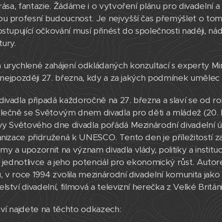
rása, fantazie. Žádáme i o vytvoření plánu pro divadelní a 
u profesní budoucnost. Je nejvyšší čas přemýšlet o tom, 
ostupující očkování musí přinést do společnosti naději,
tury.
urychlené zahájení odkládaných konzultací s experty Min
ci nejpozději 27. března, kdy a za jakých podmínek umělec
divadla připadá každoročně na 27. března a slaví se o
ečně se Světovým dnem divadla pro děti a mládež (20. b
avy Světového dne divadla pořádá Mezinárodní divadelní úst
nizace přidružená k UNESCO. Tento den je příležitostí zamy
my a upozornit na význam divadla vlády, politiky a institu
 i jednotlivce a jeho potenciál pro ekonomický růst. Aut
v roce 1994 zvolila mezinárodní divadelní komunita jako 
ství divadelní, filmová a televizní herečka z Velké Britán
tví najdete na těchto odkazech: