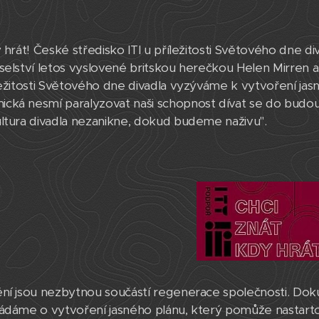
y hrát! České středisko ITI u příležitosti Světového dne d
selství letos vyslovené britskou herečkou Helen Mirren a 
ležitosti Světového dne divadla vyzýváme k vytvoření jas
ká nesmí paralyzovat naši schopnost dívat se do budoucn
ltura divadla nezanikne, dokud budeme naživu".
ění jsou nezbytnou součástí regenerace společnosti. Do
ádáme o vytvoření jasného plánu, který pomůže nastartovat