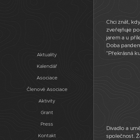
Chci znát, kd
zveřejňuje po
jarem a u pří
Doba pandemic
"Překrásná ku
Aktuality
Kalendář
Asociace
Členové Asociace
Aktivity
Grant
Press
Divadlo a um
společnost. Ž
Kontakt