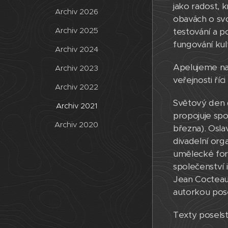
jako radost, k
Archiv 2026
obavách o svo
Archiv 2025
testování a p
fungování kul
Archiv 2024
Apelujeme na 
Archiv 2023
veřejnosti ří
Archiv 2022
Světový den 
Archiv 2021
propojuje spol
Archiv 2020
března). Osl
divadelní orga
umělecké for
společenství
Jean Cocteau, 
autorkou posel
​Texty posels