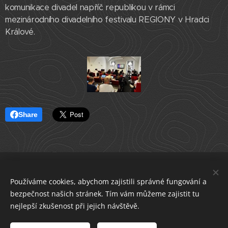
komunikace divadel napříč republikou v rámci
mezinárodního divadelního festivalu REGIONY v Hradci
Králové.
Share
ČLENSKÁ SEKCE
Používáme cookies, abychom zajistili správné fungování a
Asociace profesionálních divadel České republiky
bezpečnost našich stránek. Tím vám můžeme zajistit tu
IČO 22682830
datová schránka i5e23dp
Cookies
nejlepší zkušenost při jejich návštěvě.
Jazyky