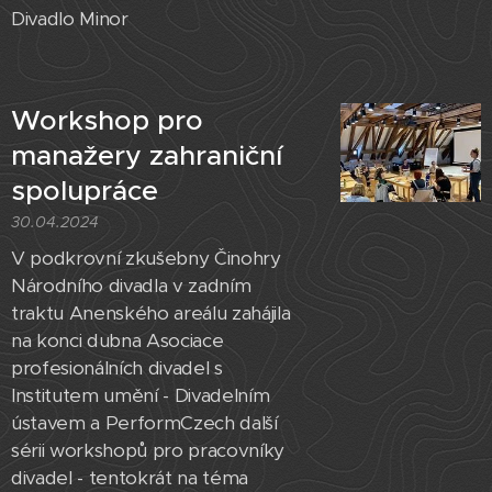
Divadlo Minor
Workshop pro
manažery zahraniční
spolupráce
30.04.2024
V podkrovní zkušebny Činohry
Národního divadla v zadním
traktu Anenského areálu zahájila
na konci dubna Asociace
profesionálních divadel s
Institutem umění - Divadelním
ústavem a PerformCzech další
sérii workshopů pro pracovníky
divadel - tentokrát na téma