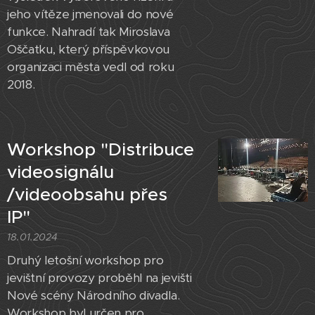
jeho vítěze jmenovali do nové
funkce. Nahradí tak Miroslava
Oščatku, který příspěvkovou
organizaci města vedl od roku
2018.
Workshop "Distribuce
videosignálu
/videoobsahu přes
IP"
18.01.2024
Druhý letošní workshop pro
jevištní provozy proběhl na jevišti
Nové scény Národního divadla.
Workshop byl určen pro