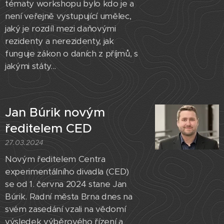
tématy workshopu bylo kdo je a
není veřejně vystupující umělec,
jaký je rozdíl mezi daňovými
rezidenty a nerezidenty, jak
funguje zákon o daních z příjmů, s
jakými státy...
Jan Búrik novým
ředitelem CED
27.03.2024
Novým ředitelem Centra
experimentálního divadla (CED)
se od 1. června 2024 stane Jan
Búrik. Radní města Brna dnes na
svém zasedání vzali na vědomí
výsledek výběrového řízení a