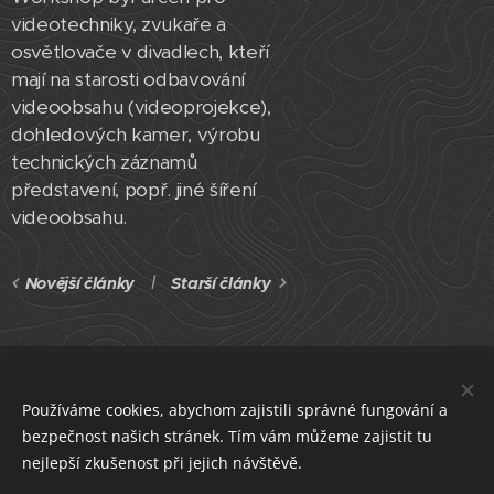
videotechniky, zvukaře a
osvětlovače v divadlech, kteří
mají na starosti odbavování
videoobsahu (videoprojekce),
dohledových kamer, výrobu
technických záznamů
představení, popř. jiné šíření
videoobsahu.
Novější články
Starší články
ČLENSKÁ SEKCE
Používáme cookies, abychom zajistili správné fungování a
Asociace profesionálních divadel České republiky
bezpečnost našich stránek. Tím vám můžeme zajistit tu
IČO 22682830
datová schránka i5e23dp
Cookies
nejlepší zkušenost při jejich návštěvě.